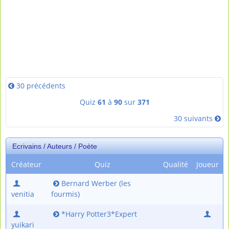
30 précédents
Quiz
61
à
90
sur
371
30 suivants
Ecrivains / Auteurs / Poète
Créateur
Quiz
Qualité
Joueur
Bernard Werber (les
venitia
fourmis)
*Harry Potter3*Expert
yuikari