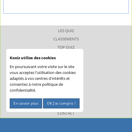
LES QUIZ
CLASSEMENTS
TOP QUIZ
TOP JOUEUR
Kooiz utilise des cookies
SUPERQUIZ
En poursuivant votre visite sur le site
JOKERQUIZ
vous acceptez l'utilisation des cookies
adaptés à vos centres d'intérêts et
AIDE
consentez à notre politique de
CONFIDENTIALITÉ
confidentialité.
CGU
En savoir plus
OK J'ai compris !
MENTIONS LÉGALES
CONTACT