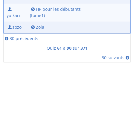
HP pour les débutants
yuikari
(tome1)
zozo
Zola
30 précédents
Quiz
61
à
90
sur
371
30 suivants