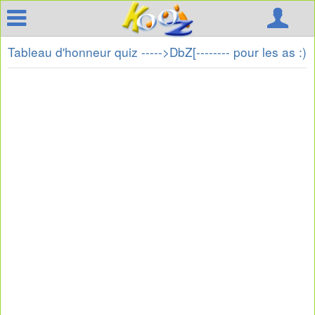
Tableau d'honneur quiz ----->DbZ[-------- pour les as :)