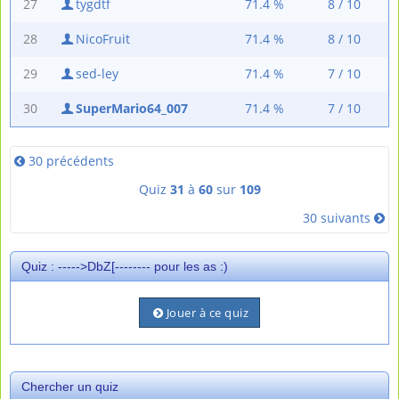
27
tygdtf
71.4 %
8 / 10
28
NicoFruit
71.4 %
8 / 10
29
sed-ley
71.4 %
7 / 10
30
SuperMario64_007
71.4 %
7 / 10
30 précédents
Quiz
31
à
60
sur
109
30 suivants
Quiz : ----->DbZ[-------- pour les as :)
Jouer à ce quiz
Chercher un quiz