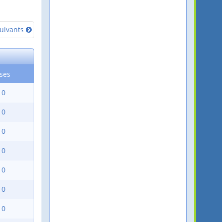
uivants
ses
10
10
10
10
10
10
10