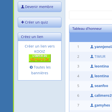
Devenir membre
Créer un quiz
Tableau d'honneur
Créez un lien
Créer un lien vers
1
yannjenol
KOOIZ
2
TIMUR
3
leontina
Toutes les
bannières
4
leontina
5
seanfoo
6
calimero2
7
gamyhes