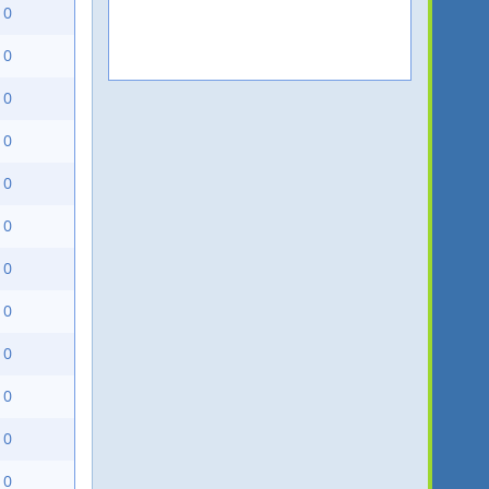
10
10
10
10
10
10
10
10
10
10
10
10