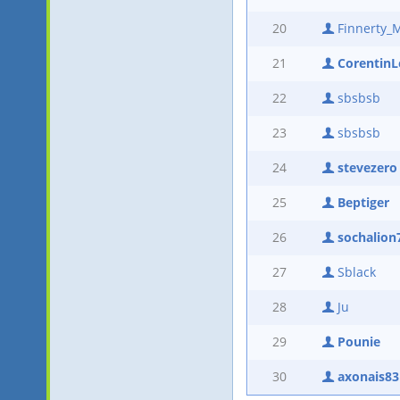
20
Finnerty_
21
CorentinL
22
sbsbsb
23
sbsbsb
24
stevezero
25
Beptiger
26
sochalion
27
Sblack
28
Ju
29
Pounie
30
axonais83