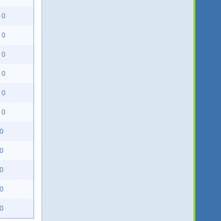
10
10
10
10
10
10
10
10
10
10
10