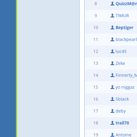
8
QuizzM@
9
TIMUR
10
Beptiger
11
blackpearl
12
luc45
13
Zeke
14
Finnerty_
15
yo niggaz
16
Sblack
17
deby
18
trail70
19
Antoine