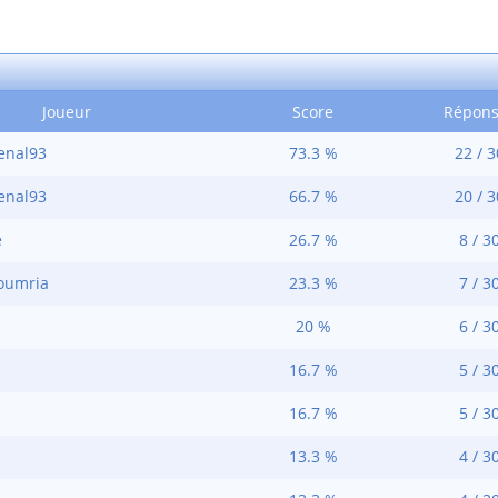
Joueur
Score
Répons
enal93
73.3 %
22 / 3
enal93
66.7 %
20 / 3
e
26.7 %
8 / 3
oumria
23.3 %
7 / 3
20 %
6 / 3
16.7 %
5 / 3
16.7 %
5 / 3
13.3 %
4 / 3