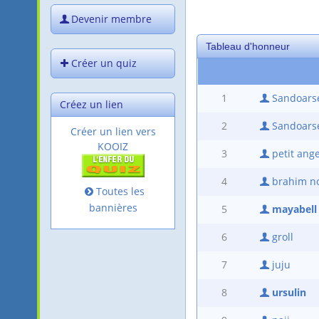
Devenir membre
Tableau d'honneur
Créer un quiz
1
Sandoars
Créez un lien
2
Sandoars
Créer un lien vers
KOOIZ
3
petit ang
4
brahim n
Toutes les
bannières
5
mayabell
6
groll
7
juju
8
ursulin