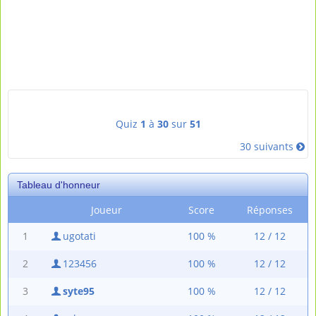
Quiz
1
à
30
sur
51
30 suivants
Tableau d'honneur
Joueur
Score
Réponses
1
ugotati
100 %
12 / 12
2
123456
100 %
12 / 12
3
syte95
100 %
12 / 12