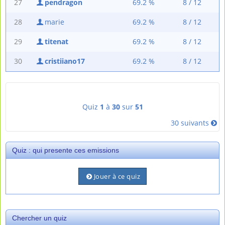
27
pendragon
69.2 %
8 / 12
28
marie
69.2 %
8 / 12
29
titenat
69.2 %
8 / 12
30
cristiiano17
69.2 %
8 / 12
Quiz
1
à
30
sur
51
30 suivants
Quiz : qui presente ces emissions
Jouer à ce quiz
Chercher un quiz