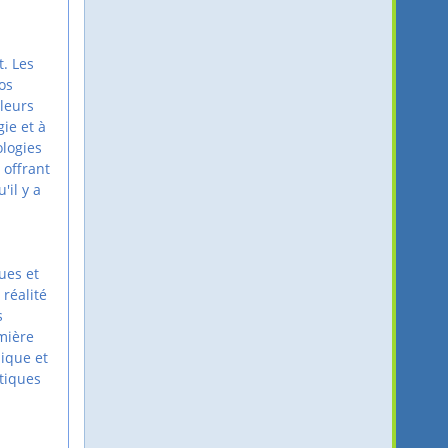
. Les
os
 leurs
ie et à
ologies
 offrant
'il y a
ues et
 réalité
s
mière
nique et
itiques