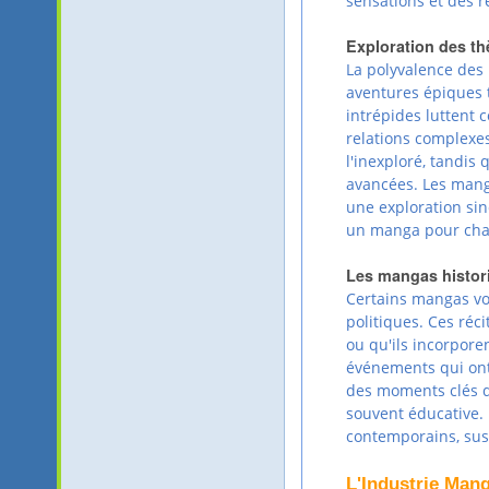
sensations et des r
Exploration des th
La polyvalence des
aventures épiques 
intrépides luttent 
relations complexes
l'inexploré, tandis
avancées. Les manga
une exploration sin
un manga pour chaq
Les mangas histori
Certains mangas vo
politiques. Ces réc
ou qu'ils incorpore
événements qui ont
des moments clés de
souvent éducative. 
contemporains, susc
L'Industrie Man