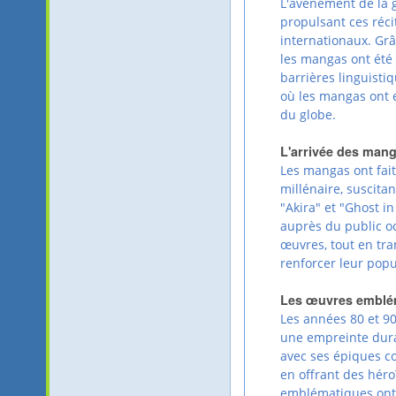
L'avènement de la 
propulsant ces réci
internationaux. Gr
les mangas ont été
barrières linguisti
où les mangas ont e
du globe.
L'arrivée des mang
Les mangas ont fai
millénaire, suscita
"Akira" et "Ghost i
auprès du public oc
œuvres, tout en tr
renforcer leur popu
Les œuvres embléma
Les années 80 et 9
une empreinte dura
avec ses épiques c
en offrant des héro
emblématiques ont 