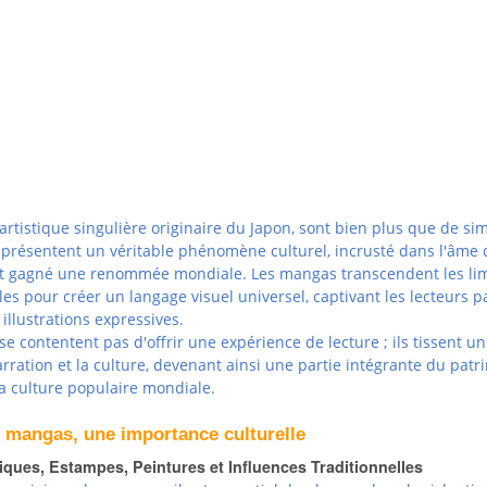
rtistique singulière originaire du Japon, sont bien plus que de si
eprésentent un véritable phénomène culturel, incrusté dans l'âme 
nt gagné une renommée mondiale. Les mangas transcendent les lim
lles pour créer un langage visuel universel, captivant les lecteurs p
 illustrations expressives.
se contentent pas d'offrir une expérience de lecture ; ils tissent un
narration et la culture, devenant ainsi une partie intégrante du pat
la culture populaire mondiale.
x mangas, une importance culturelle
iques, Estampes, Peintures et Influences Traditionnelles