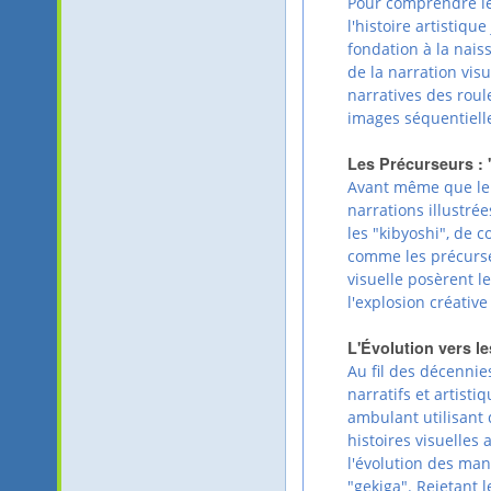
Pour comprendre les
l'histoire artistiqu
fondation à la nais
de la narration visu
narratives des roul
images séquentiell
Les Précurseurs :
Avant même que le 
narrations illustrée
les "kibyoshi", de 
comme les précurse
visuelle posèrent l
l'explosion créative
L'Évolution vers le
Au fil des décennie
narratifs et artist
ambulant utilisant
histoires visuelles
l'évolution des ma
"gekiga". Rejetant l