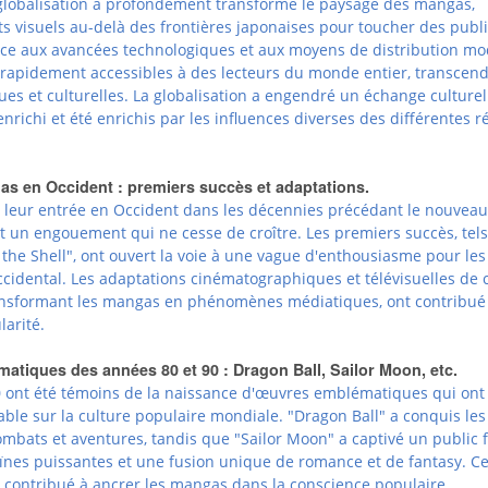
globalisation a profondément transformé le paysage des mangas,
ts visuels au-delà des frontières japonaises pour toucher des publ
âce aux avancées technologiques et aux moyens de distribution mo
 rapidement accessibles à des lecteurs du monde entier, transcend
ques et culturelles. La globalisation a engendré un échange culture
nrichi et été enrichis par les influences diverses des différentes r
as en Occident : premiers succès et adaptations.
t leur entrée en Occident dans les décennies précédant le nouvea
nt un engouement qui ne cesse de croître. Les premiers succès, tel
n the Shell", ont ouvert la voie à une vague d'enthousiasme pour l
cidental. Les adaptations cinématographiques et télévisuelles de 
ansformant les mangas en phénomènes médiatiques, ont contribué
larité.
tiques des années 80 et 90 : Dragon Ball, Sailor Moon, etc.
0 ont été témoins de la naissance d'œuvres emblématiques qui ont 
ble sur la culture populaire mondiale. "Dragon Ball" a conquis le
ombats et aventures, tandis que "Sailor Moon" a captivé un public 
ïnes puissantes et une fusion unique de romance et de fantasy. Ce
contribué à ancrer les mangas dans la conscience populaire