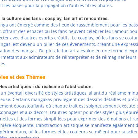
ant les bases pour la propagation d'autres titres phares.
la culture des fans : cosplay, fan art et rencontres.
anga ont émergé comme des lieux de rassemblement pour les pas
t, offrant des espaces où les fans peuvent célébrer leur amour pou
ter avec d'autres esprits créatifs. Le cosplay, où les fans se cost
gas, est devenu un pilier de ces événements, créant une express
iation des mangas. De plus, le fan art a évolué en une forme d'exp
permettant aux admirateurs de réinterpréter et de réimaginer leurs
és.
tyles et des Thèmes
les artistiques : du réalisme à l'abstraction.
un éventail diversifié de styles artistiques, allant du réalisme min
ieuse. Certains mangakas privilégient des dessins détaillés et préci
ement époustouflants où chaque trait est soigneusement exécuté 
onnages et aux décors. D'autres optent pour des styles plus épuré
s nettes et des formes simplifiées pour exprimer des émotions et ra
nière éloquente. L'abstraction artistique se manifeste également 
périmentaux, où les formes et les couleurs se mêlent pour suscite