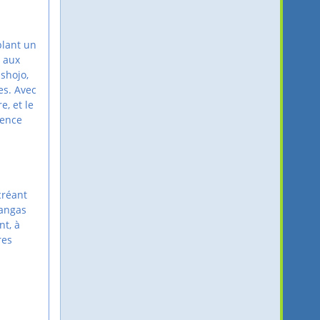
blant un
t aux
 shojo,
es. Avec
e, et le
ience
créant
mangas
nt, à
res