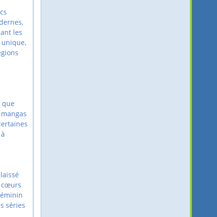
ics
dernes,
ant les
l unique,
égions
u
s que
es mangas
certaines
 à
laissé
s cœurs
féminin
s séries