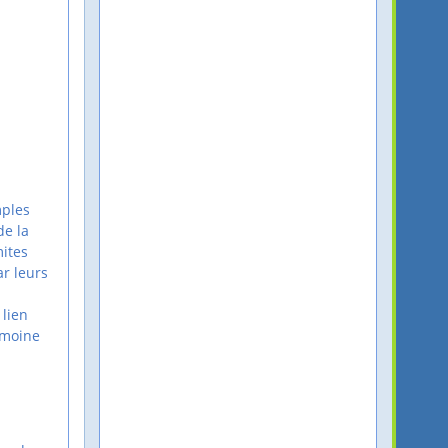
mples
de la
ites
ar leurs
 lien
rimoine