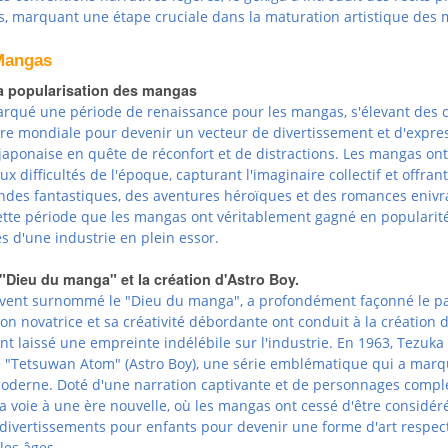
es, marquant une étape cruciale dans la maturation artistique des
 Mangas
la popularisation des mangas
arqué une période de renaissance pour les mangas, s'élevant des 
re mondiale pour devenir un vecteur de divertissement et d'expre
japonaise en quête de réconfort et de distractions. Les mangas ont
x difficultés de l'époque, capturant l'imaginaire collectif et offran
ndes fantastiques, des aventures héroïques et des romances enivr
cette période que les mangas ont véritablement gagné en popularité
es d'une industrie en plein essor.
"Dieu du manga" et la création d'Astro Boy.
vent surnommé le "Dieu du manga", a profondément façonné le p
on novatrice et sa créativité débordante ont conduit à la création
nt laissé une empreinte indélébile sur l'industrie. En 1963, Tezuka
"Tetsuwan Atom" (Astro Boy), une série emblématique qui a mar
oderne. Doté d'une narration captivante et de personnages compl
la voie à une ère nouvelle, où les mangas ont cessé d'être considér
ivertissements pour enfants pour devenir une forme d'art respec
les âges.