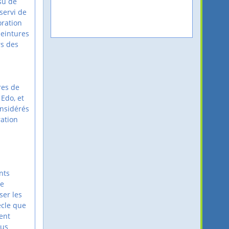
su de
 servi de
oration
peintures
rs des
res de
 Edo, et
onsidérés
ation
nts
ue
ser les
ècle que
ent
lus