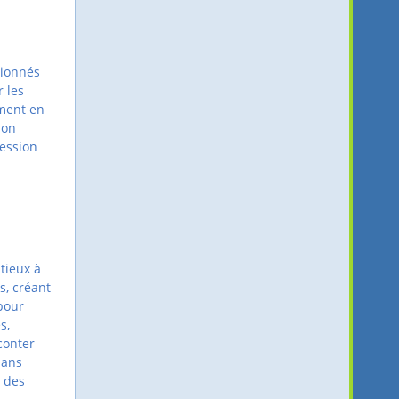
sionnés
r les
ument en
ion
ression
utieux à
s, créant
pour
s,
conter
dans
r des