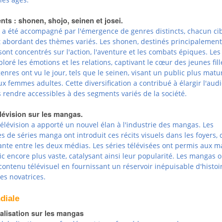
ts : shonen, shojo, seinen et josei.
 a été accompagné par l'émergence de genres distincts, chacun ci
et abordant des thèmes variés. Les shonen, destinés principalemen
sont concentrés sur l'action, l'aventure et les combats épiques. Les
loré les émotions et les relations, captivant le cœur des jeunes fill
enres ont vu le jour, tels que le seinen, visant un public plus matur
aux femmes adultes. Cette diversification a contribué à élargir l'aud
 rendre accessibles à des segments variés de la société.
élévision sur les mangas.
élévision a apporté un nouvel élan à l'industrie des mangas. Les
 de séries manga ont introduit ces récits visuels dans les foyers, 
ante entre les deux médias. Les séries télévisées ont permis aux 
c encore plus vaste, catalysant ainsi leur popularité. Les mangas o
e contenu télévisuel en fournissant un réservoir inépuisable d'histoi
ées novatrices.
diale
balisation sur les mangas