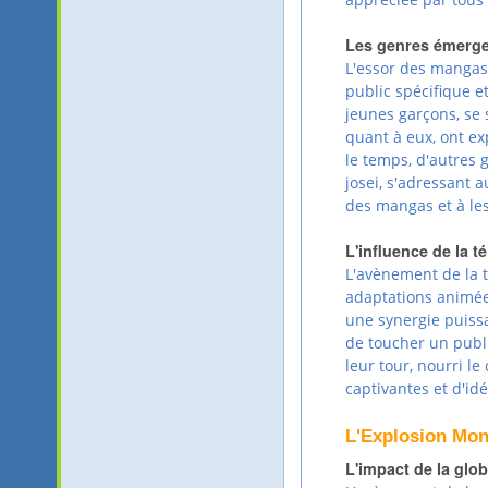
Les genres émergen
L'essor des mangas
public spécifique 
jeunes garçons, se 
quant à eux, ont exp
le temps, d'autres g
josei, s'adressant 
des mangas et à les
L'influence de la t
L'avènement de la t
adaptations animées
une synergie puiss
de toucher un publi
leur tour, nourri l
captivantes et d'id
L'Explosion Mon
L'impact de la glo