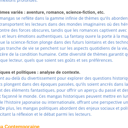
éflexions profondes.
èmes variés : aventure, romance, science-fiction, etc.
 mangas se reflète dans la gamme infinie de thèmes qu'ils abordent
transportent les lecteurs dans des mondes imaginaires où des hér
contre des forces obscures, tandis que les romances captivent avec
 et leurs émotions authentiques. La fantasy ouvre la porte à la mag
 que la science-fiction plonge dans des futurs lointains et des techn
s tranche de vie se penchent sur les aspects quotidiens de la vie,
cère de la condition humaine. Cette diversité de thèmes garantit qu
ue lecteur, quels que soient ses goûts et ses préférences.
ques et politiques : analyse de contexte.
nt au-delà du divertissement pour explorer des questions historiq
its plongent dans des époques passées, qu'ils soient ancrés dans la
nt des éléments fantastiques, pour offrir un aperçu du passé et de
 façonné le monde. Ces mangas historiques peuvent mettre en lu
 l'histoire japonaise ou internationale, offrant une perspective u
De plus, les mangas politiques abordent des enjeux sociaux et pol
itant la réflexion et le débat parmi les lecteurs.
ga Contemporaine