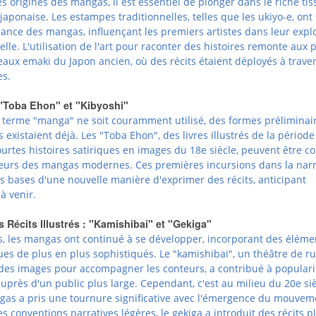
 origines des mangas, il est essentiel de plonger dans le riche tis
e japonaise. Les estampes traditionnelles, telles que les ukiyo-e, ont
sance des mangas, influençant les premiers artistes dans leur expl
elle. L'utilisation de l'art pour raconter des histoires remonte aux 
eaux emaki du Japon ancien, où des récits étaient déployés à trave
es.
 "Toba Ehon" et "Kibyoshi"
terme "manga" ne soit couramment utilisé, des formes préliminai
s existaient déjà. Les "Toba Ehon", des livres illustrés de la période
courtes histoires satiriques en images du 18e siècle, peuvent être c
urs des mangas modernes. Ces premières incursions dans la narr
es bases d'une nouvelle manière d'exprimer des récits, anticipant
 à venir.
s Récits Illustrés : "Kamishibai" et "Gekiga"
s, les mangas ont continué à se développer, incorporant des éléme
iques de plus en plus sophistiqués. Le "kamishibai", un théâtre de r
 des images pour accompagner les conteurs, a contribué à populari
 auprès d'un public plus large. Cependant, c'est au milieu du 20e si
ngas a pris une tournure significative avec l'émergence du mouvem
es conventions narratives légères, le gekiga a introduit des récits p