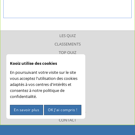
LES QUIZ
CLASSEMENTS
TOP QUIZ
TOP JOUEUR
Kooiz utilise des cookies
SUPERQUIZ
En poursuivant votre visite sur le site
JOKERQUIZ
vous acceptez l'utilisation des cookies
adaptés à vos centres d'intérêts et
AIDE
consentez à notre politique de
CONFIDENTIALITÉ
confidentialité.
CGU
En savoir plus
OK J'ai compris !
MENTIONS LÉGALES
CONTACT