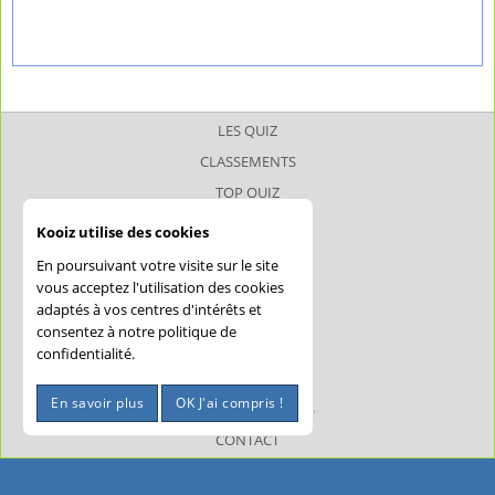
LES QUIZ
CLASSEMENTS
TOP QUIZ
TOP JOUEUR
Kooiz utilise des cookies
SUPERQUIZ
En poursuivant votre visite sur le site
JOKERQUIZ
vous acceptez l'utilisation des cookies
adaptés à vos centres d'intérêts et
AIDE
consentez à notre politique de
CONFIDENTIALITÉ
confidentialité.
CGU
En savoir plus
OK J'ai compris !
MENTIONS LÉGALES
CONTACT