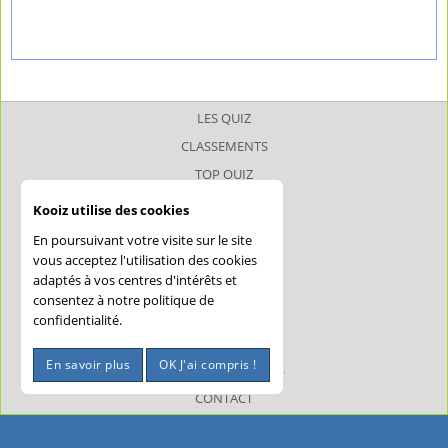
LES QUIZ
CLASSEMENTS
TOP QUIZ
TOP JOUEUR
Kooiz utilise des cookies
SUPERQUIZ
En poursuivant votre visite sur le site
JOKERQUIZ
vous acceptez l'utilisation des cookies
adaptés à vos centres d'intérêts et
AIDE
consentez à notre politique de
CONFIDENTIALITÉ
confidentialité.
CGU
En savoir plus
OK J'ai compris !
MENTIONS LÉGALES
CONTACT