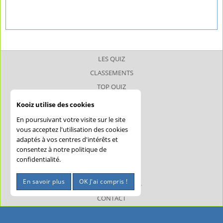
LES QUIZ
CLASSEMENTS
TOP QUIZ
TOP JOUEUR
Kooiz utilise des cookies
SUPERQUIZ
En poursuivant votre visite sur le site
JOKERQUIZ
vous acceptez l'utilisation des cookies
adaptés à vos centres d'intérêts et
AIDE
consentez à notre politique de
CONFIDENTIALITÉ
confidentialité.
CGU
En savoir plus
OK J'ai compris !
MENTIONS LÉGALES
CONTACT