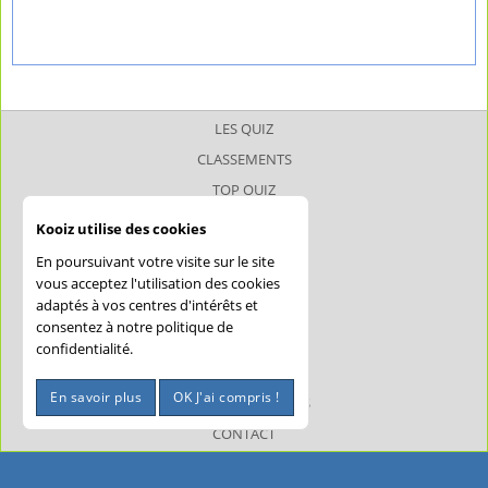
LES QUIZ
CLASSEMENTS
TOP QUIZ
TOP JOUEUR
Kooiz utilise des cookies
SUPERQUIZ
En poursuivant votre visite sur le site
JOKERQUIZ
vous acceptez l'utilisation des cookies
adaptés à vos centres d'intérêts et
AIDE
consentez à notre politique de
CONFIDENTIALITÉ
confidentialité.
CGU
En savoir plus
OK J'ai compris !
MENTIONS LÉGALES
CONTACT