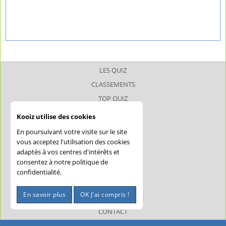
LES QUIZ
CLASSEMENTS
TOP QUIZ
TOP JOUEUR
Kooiz utilise des cookies
SUPERQUIZ
En poursuivant votre visite sur le site
JOKERQUIZ
vous acceptez l'utilisation des cookies
adaptés à vos centres d'intérêts et
AIDE
consentez à notre politique de
CONFIDENTIALITÉ
confidentialité.
CGU
En savoir plus
OK J'ai compris !
MENTIONS LÉGALES
CONTACT