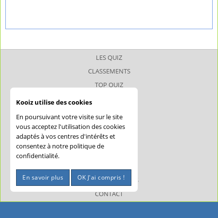
LES QUIZ
CLASSEMENTS
TOP QUIZ
TOP JOUEUR
Kooiz utilise des cookies
SUPERQUIZ
En poursuivant votre visite sur le site
JOKERQUIZ
vous acceptez l'utilisation des cookies
adaptés à vos centres d'intérêts et
AIDE
consentez à notre politique de
CONFIDENTIALITÉ
confidentialité.
CGU
En savoir plus
OK J'ai compris !
MENTIONS LÉGALES
CONTACT