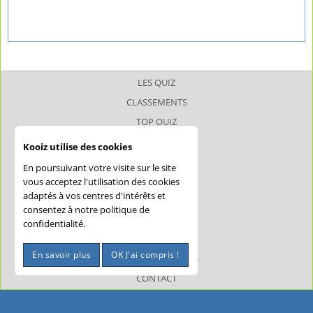
LES QUIZ
CLASSEMENTS
TOP QUIZ
TOP JOUEUR
Kooiz utilise des cookies
SUPERQUIZ
En poursuivant votre visite sur le site
JOKERQUIZ
vous acceptez l'utilisation des cookies
adaptés à vos centres d'intérêts et
AIDE
consentez à notre politique de
CONFIDENTIALITÉ
confidentialité.
CGU
En savoir plus
OK J'ai compris !
MENTIONS LÉGALES
CONTACT