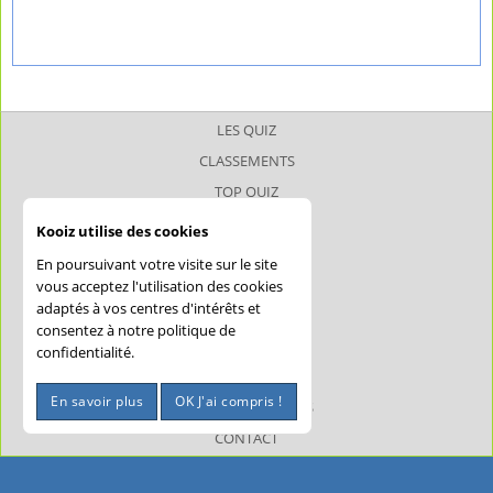
LES QUIZ
CLASSEMENTS
TOP QUIZ
TOP JOUEUR
Kooiz utilise des cookies
SUPERQUIZ
En poursuivant votre visite sur le site
JOKERQUIZ
vous acceptez l'utilisation des cookies
adaptés à vos centres d'intérêts et
AIDE
consentez à notre politique de
CONFIDENTIALITÉ
confidentialité.
CGU
En savoir plus
OK J'ai compris !
MENTIONS LÉGALES
CONTACT