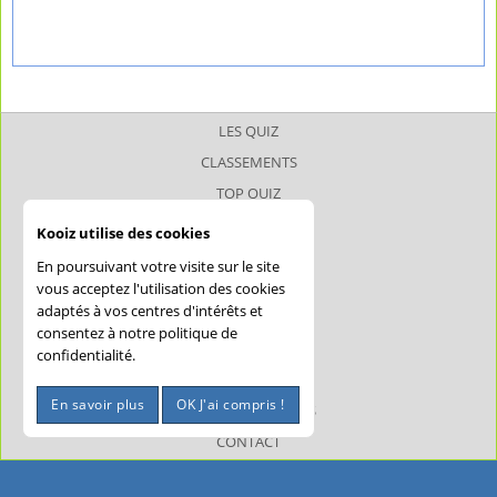
LES QUIZ
CLASSEMENTS
TOP QUIZ
TOP JOUEUR
Kooiz utilise des cookies
SUPERQUIZ
En poursuivant votre visite sur le site
JOKERQUIZ
vous acceptez l'utilisation des cookies
adaptés à vos centres d'intérêts et
AIDE
consentez à notre politique de
CONFIDENTIALITÉ
confidentialité.
CGU
En savoir plus
OK J'ai compris !
MENTIONS LÉGALES
CONTACT