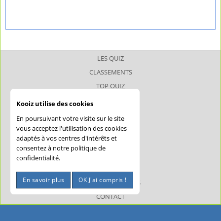
LES QUIZ
CLASSEMENTS
TOP QUIZ
TOP JOUEUR
Kooiz utilise des cookies
SUPERQUIZ
En poursuivant votre visite sur le site
JOKERQUIZ
vous acceptez l'utilisation des cookies
adaptés à vos centres d'intérêts et
AIDE
consentez à notre politique de
CONFIDENTIALITÉ
confidentialité.
CGU
En savoir plus
OK J'ai compris !
MENTIONS LÉGALES
CONTACT