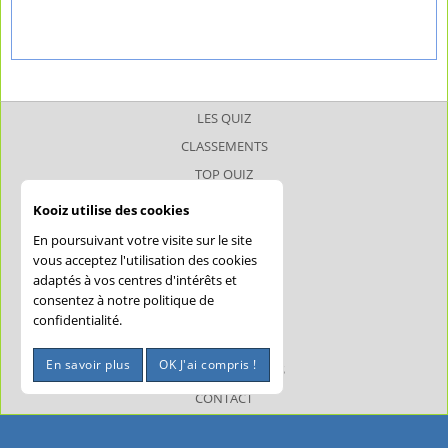
LES QUIZ
CLASSEMENTS
TOP QUIZ
TOP JOUEUR
Kooiz utilise des cookies
SUPERQUIZ
En poursuivant votre visite sur le site
JOKERQUIZ
vous acceptez l'utilisation des cookies
adaptés à vos centres d'intérêts et
AIDE
consentez à notre politique de
CONFIDENTIALITÉ
confidentialité.
CGU
En savoir plus
OK J'ai compris !
MENTIONS LÉGALES
CONTACT