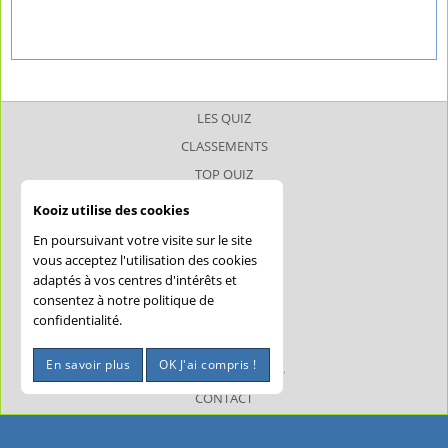
LES QUIZ
CLASSEMENTS
TOP QUIZ
TOP JOUEUR
Kooiz utilise des cookies
SUPERQUIZ
En poursuivant votre visite sur le site
JOKERQUIZ
vous acceptez l'utilisation des cookies
adaptés à vos centres d'intérêts et
AIDE
consentez à notre politique de
CONFIDENTIALITÉ
confidentialité.
CGU
En savoir plus
OK J'ai compris !
MENTIONS LÉGALES
CONTACT