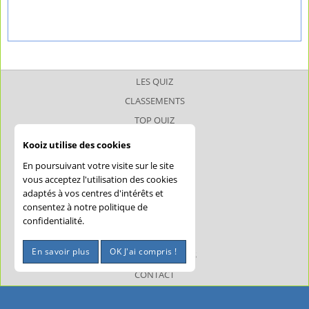
LES QUIZ
CLASSEMENTS
TOP QUIZ
TOP JOUEUR
Kooiz utilise des cookies
SUPERQUIZ
En poursuivant votre visite sur le site
JOKERQUIZ
vous acceptez l'utilisation des cookies
adaptés à vos centres d'intérêts et
AIDE
consentez à notre politique de
CONFIDENTIALITÉ
confidentialité.
CGU
En savoir plus
OK J'ai compris !
MENTIONS LÉGALES
CONTACT