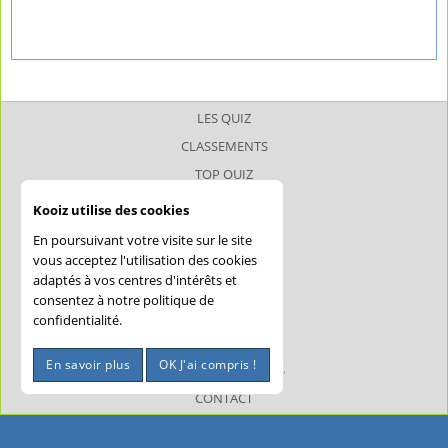
LES QUIZ
CLASSEMENTS
TOP QUIZ
TOP JOUEUR
Kooiz utilise des cookies
SUPERQUIZ
En poursuivant votre visite sur le site
JOKERQUIZ
vous acceptez l'utilisation des cookies
adaptés à vos centres d'intérêts et
AIDE
consentez à notre politique de
CONFIDENTIALITÉ
confidentialité.
CGU
En savoir plus
OK J'ai compris !
MENTIONS LÉGALES
CONTACT