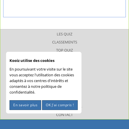
LES QUIZ
CLASSEMENTS
TOP QUIZ
TOP JOUEUR
Kooiz utilise des cookies
SUPERQUIZ
En poursuivant votre visite sur le site
JOKERQUIZ
vous acceptez l'utilisation des cookies
adaptés à vos centres d'intérêts et
AIDE
consentez à notre politique de
CONFIDENTIALITÉ
confidentialité.
CGU
En savoir plus
OK J'ai compris !
MENTIONS LÉGALES
CONTACT