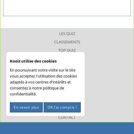
LES QUIZ
CLASSEMENTS
TOP QUIZ
TOP JOUEUR
Kooiz utilise des cookies
SUPERQUIZ
En poursuivant votre visite sur le site
JOKERQUIZ
vous acceptez l'utilisation des cookies
adaptés à vos centres d'intérêts et
AIDE
consentez à notre politique de
CONFIDENTIALITÉ
confidentialité.
CGU
En savoir plus
OK J'ai compris !
MENTIONS LÉGALES
CONTACT