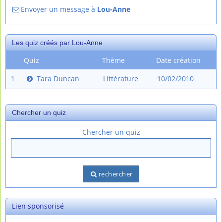
Envoyer un message à
Lou-Anne
Les quiz créés par Lou-Anne
Quiz
Thème
Date création
1
Tara Duncan
Littérature
10/02/2010
Chercher un quiz
Chercher un quiz
rechercher
Lien sponsorisé