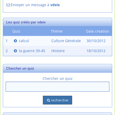
Envoyer un message à
vdeix
Les quiz créés par vdeix
Quiz
Thème
Date création
1
calcul
Culture Générale
30/10/2012
2
la guerre 39-45
Histoire
18/10/2012
Chercher un quiz
Chercher un quiz
rechercher