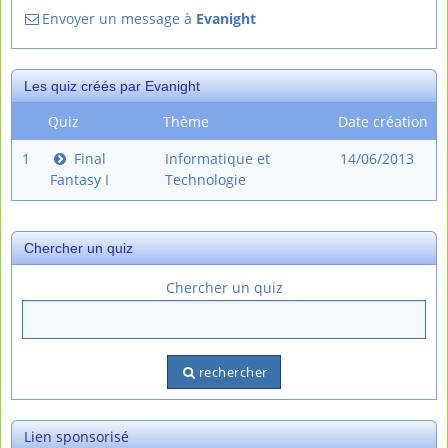
Envoyer un message à
Evanight
Les quiz créés par Evanight
Quiz
Thème
Date création
1
Final
Informatique et
14/06/2013
Fantasy I
Technologie
Chercher un quiz
Chercher un quiz
rechercher
Lien sponsorisé