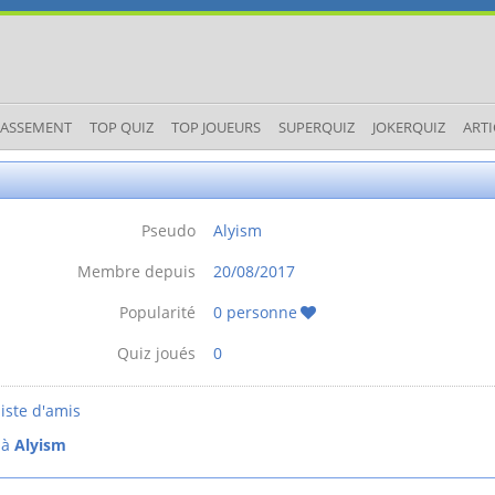
LASSEMENT
TOP QUIZ
TOP JOUEURS
SUPERQUIZ
JOKERQUIZ
ARTI
Pseudo
Alyism
Membre depuis
20/08/2017
Popularité
0 personne
Quiz joués
0
iste d'amis
 à
Alyism