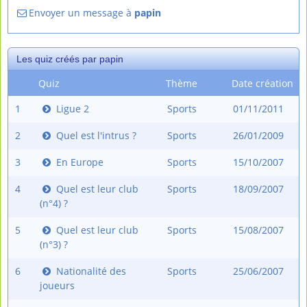
Envoyer un message à
papin
Les quiz créés par papin
Quiz
Thème
Date création
1
Ligue 2
Sports
01/11/2011
2
Quel est l'intrus ?
Sports
26/01/2009
3
En Europe
Sports
15/10/2007
4
Quel est leur club
Sports
18/09/2007
(n°4) ?
5
Quel est leur club
Sports
15/08/2007
(n°3) ?
6
Nationalité des
Sports
25/06/2007
joueurs