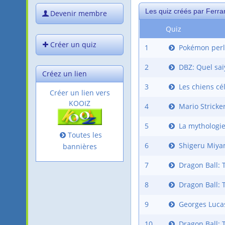
Les quiz créés par Ferra
Devenir membre
Quiz
Créer un quiz
1
Pokémon perl
2
DBZ: Quel saï
Créez un lien
3
Les chiens cé
Créer un lien vers
KOOIZ
4
Mario Stricke
5
La mythologie
Toutes les
6
Shigeru Miya
bannières
7
Dragon Ball: 
8
Dragon Ball: 
9
Georges Luca
10
Dragon Ball: 