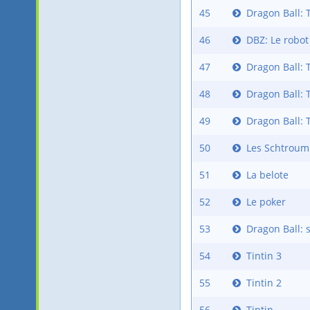
45
Dragon Ball: 
46
DBZ: Le robot
47
Dragon Ball: 
48
Dragon Ball: 
49
Dragon Ball: 
50
Les Schtroum
51
La belote
52
Le poker
53
Dragon Ball: s
54
Tintin 3
55
Tintin 2
56
Tintin