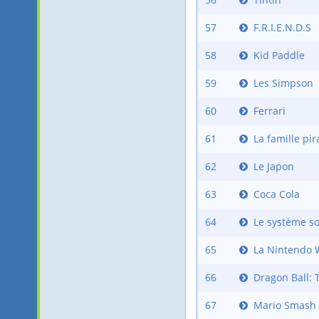
57
F.R.I.E.N.D.S
58
Kid Paddle
59
Les Simpson
60
Ferrari
61
La famille pir
62
Le Japon
63
Coca Cola
64
Le système so
65
La Nintendo W
66
Dragon Ball: 
67
Mario Smash 