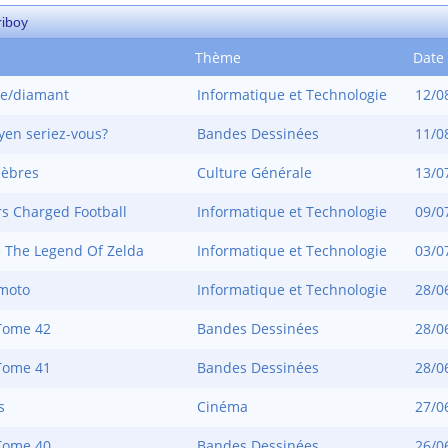
riboy
Thème
Date 
e/diamant
Informatique et Technologie
12/0
yen seriez-vous?
Bandes Dessinées
11/0
lèbres
Culture Générale
13/0
rs Charged Football
Informatique et Technologie
09/0
 The Legend Of Zelda
Informatique et Technologie
03/0
moto
Informatique et Technologie
28/0
Tome 42
Bandes Dessinées
28/0
Tome 41
Bandes Dessinées
28/0
s
Cinéma
27/0
Tome 40
Bandes Dessinées
26/0