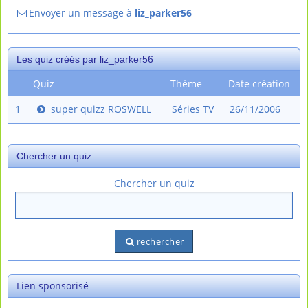
Envoyer un message à
liz_parker56
Les quiz créés par liz_parker56
Quiz
Thème
Date création
1
super quizz ROSWELL
Séries TV
26/11/2006
Chercher un quiz
Chercher un quiz
rechercher
Lien sponsorisé