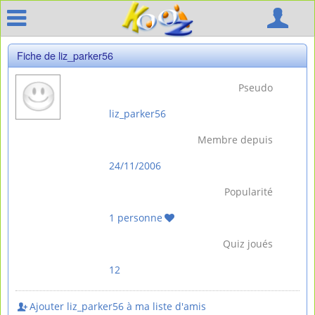
Fiche de liz_parker56
Pseudo
liz_parker56
Membre depuis
24/11/2006
Popularité
1 personne
Quiz joués
12
Ajouter liz_parker56 à ma liste d'amis