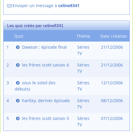
Envoyer un message à
celine8341
Les quiz créés par celine8341
Quiz
Thème
Date création
1
Dawson : épisode final
Séries
21/12/2006
TV
2
les frères scott saison 4
Séries
21/12/2006
TV
3
sous le soleil (les
Séries
12/12/2006
débuts)
TV
4
hartley, dernier épisode
Séries
08/12/2006
TV
5
les frères scott saison 3
Séries
07/12/2006
TV