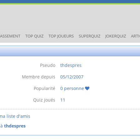
LASSEMENT
TOP QUIZ
TOP JOUEURS
SUPERQUIZ
JOKERQUIZ
ARTI
Pseudo
thdespres
Membre depuis
05/12/2007
Popularité
0 personne
Quiz joués
11
ma liste d'amis
 à
thdespres